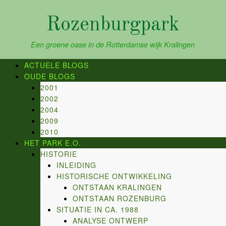
Skip
to
Rozenburgpark
content
Een groene oase in de Rotterdamse wijk Kralingen
ACTUELE BLOGS
OUDE BLOGS
2001
2002
2004
2009
2010
HET PARK E.O.
HISTORIE
INLEIDING
HISTORISCHE ONTWIKKELING
ONTSTAAN KRALINGEN
ONTSTAAN ROZENBURG
SITUATIE IN CA. 1988
ANALYSE ONTWERP