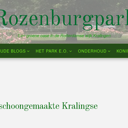
Rozenburgpar
Een groene oase in de Rotterdamse wijk Kralingen
UDE BLOGS
HET PARK E.O.
ONDERHOUD
KON
 schoongemaakte Kralingse