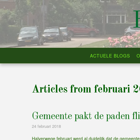
Skip
to
content
ACTUELE BLOGS
O
Articles from februari 
Gemeente pakt de paden fl
24 februari 2018
Halverwege februari werd al duidelijk dat de gemeent