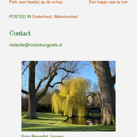
Previous
Next
Park (een beetje) op de schop
Een trapje naar je tuin
navigatie
Article:
Article:
POSTED IN
Onderhoud
,
Wateroverlast
Contact
redactie@rozenburgpark.nl
Foto Benedict Jansen