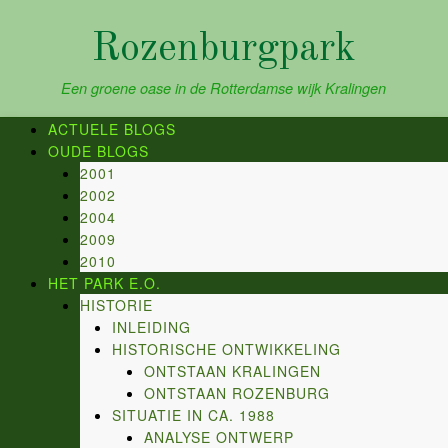
Skip
to
Rozenburgpark
content
Een groene oase in de Rotterdamse wijk Kralingen
ACTUELE BLOGS
OUDE BLOGS
2001
2002
2004
2009
2010
HET PARK E.O.
HISTORIE
INLEIDING
HISTORISCHE ONTWIKKELING
ONTSTAAN KRALINGEN
ONTSTAAN ROZENBURG
SITUATIE IN CA. 1988
ANALYSE ONTWERP