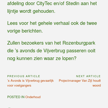
afdeling door CityTec en/of Stedin aan het
lijntje wordt gehouden.
Lees voor het gehele verhaal ook de twee
vorige berichten.
Zullen bezoekers van het Rozenburgpark
die ’s avonds de Vijverbrug passeren ooit
nog kunnen zien waar ze lopen?
PREVIOUS ARTICLE
NEXT ARTICLE
Bericht
Previous
Next
’s Avonds is Vijverbrug gevaarlijk
Projectmanager Van Zijl houdt
navigatie
Article:
Article:
voor voetgangers
woord
POSTED IN
Onderhoud