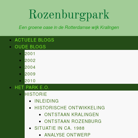
Skip
to
Rozenburgpark
content
Een groene oase in de Rotterdamse wijk Kralingen
ACTUELE BLOGS
OUDE BLOGS
2001
2002
2004
2009
2010
HET PARK E.O.
HISTORIE
INLEIDING
HISTORISCHE ONTWIKKELING
ONTSTAAN KRALINGEN
ONTSTAAN ROZENBURG
SITUATIE IN CA. 1988
ANALYSE ONTWERP