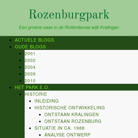
Skip
to
Rozenburgpark
content
Een groene oase in de Rotterdamse wijk Kralingen
ACTUELE BLOGS
OUDE BLOGS
2001
2002
2004
2009
2010
HET PARK E.O.
HISTORIE
INLEIDING
HISTORISCHE ONTWIKKELING
ONTSTAAN KRALINGEN
ONTSTAAN ROZENBURG
SITUATIE IN CA. 1988
ANALYSE ONTWERP