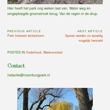
Hier heeft het park nog weken last van. Water weg en
omgeploegde groenstrook terug. Van de regen in de drup.
PREVIOUS ARTICLE
NEXT ARTICLE
Bericht
Previous
Next
Park trotseert winterstorm
Sporen worden zo spoedig
navigatie
Article:
Article:
mogelijk hersteld
POSTED IN
Onderhoud
,
Wateroverlast
Contact
redactie@rozenburgpark.nl