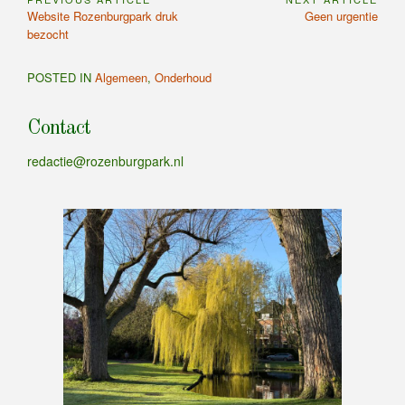
Bericht
Previous
Next
Website Rozenburgpark druk
Geen urgentie
navigatie
Article:
Article:
bezocht
POSTED IN
Algemeen
,
Onderhoud
Contact
redactie@rozenburgpark.nl