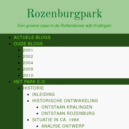
Skip
to
Rozenburgpark
content
Een groene oase in de Rotterdamse wijk Kralingen
ACTUELE BLOGS
OUDE BLOGS
2001
2002
2004
2009
2010
HET PARK E.O.
HISTORIE
INLEIDING
HISTORISCHE ONTWIKKELING
ONTSTAAN KRALINGEN
ONTSTAAN ROZENBURG
SITUATIE IN CA. 1988
ANALYSE ONTWERP