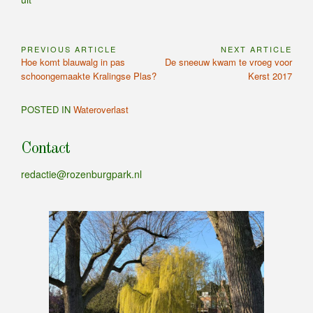
PREVIOUS ARTICLE
NEXT ARTICLE
Bericht
Previous
Next
Hoe komt blauwalg in pas
De sneeuw kwam te vroeg voor
navigatie
Article:
Article:
schoongemaakte Kralingse Plas?
Kerst 2017
POSTED IN
Wateroverlast
Contact
redactie@rozenburgpark.nl