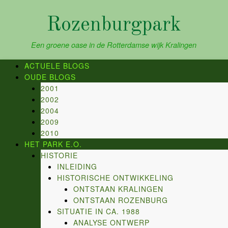
Skip
to
Rozenburgpark
content
Een groene oase in de Rotterdamse wijk Kralingen
ACTUELE BLOGS
OUDE BLOGS
2001
2002
2004
2009
2010
HET PARK E.O.
HISTORIE
INLEIDING
HISTORISCHE ONTWIKKELING
ONTSTAAN KRALINGEN
ONTSTAAN ROZENBURG
SITUATIE IN CA. 1988
ANALYSE ONTWERP