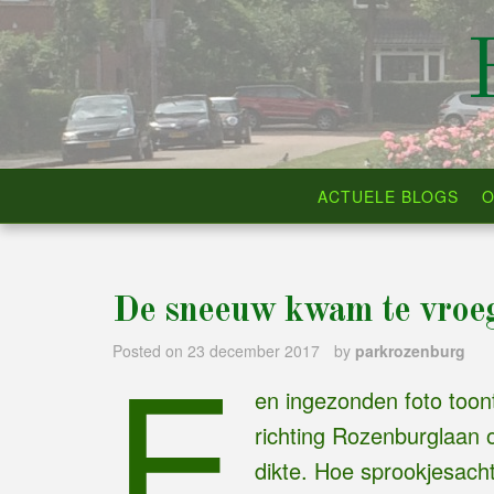
Skip
to
content
ACTUELE BLOGS
O
De sneeuw kwam te vroeg
E
Posted on
23 december 2017
by
parkrozenburg
en ingezonden foto toon
richting Rozenburglaan
dikte. Hoe sprookjesach