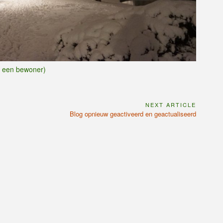
r een bewoner)
NEXT ARTICLE
Next
Blog opnieuw geactiveerd en geactualiseerd
Article: