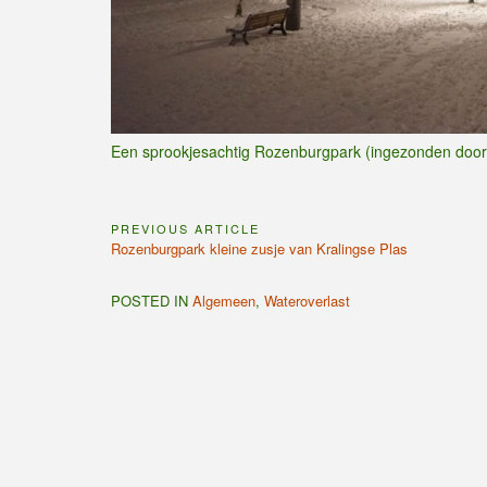
Een sprookjesachtig Rozenburgpark (ingezonden doo
PREVIOUS ARTICLE
Bericht
Previous
Rozenburgpark kleine zusje van Kralingse Plas
navigatie
Article:
POSTED IN
Algemeen
,
Wateroverlast