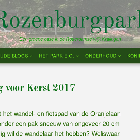
Rozenburgpar
Een groene oase in de Rotterdamse wijk Kralingen
UDE BLOGS
HET PARK E.O.
ONDERHOUD
KON
 voor Kerst 2017
t het wandel- en fietspad van de Oranjelaan
 onder een pak sneeuw van ongeveer 20 cm
tig wil de wandelaar het hebben? Weliswaar