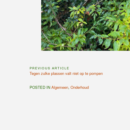
PREVIOUS ARTICLE
Bericht
Previous
Tegen zulke plassen valt niet op te pompen
navigatie
Article:
POSTED IN
Algemeen
,
Onderhoud