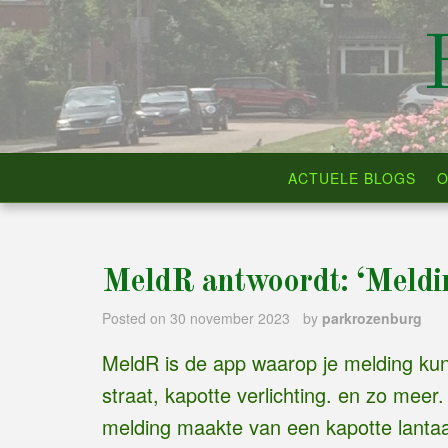
Skip
to
content
ACTUELE BLOGS
O
MeldR antwoordt: ‘Meldi
Posted on
30 november 2023
by
parkrozenburg
MeldR is de app waarop je melding kun
straat, kapotte verlichting. en zo me
melding maakte van een kapotte lantaar