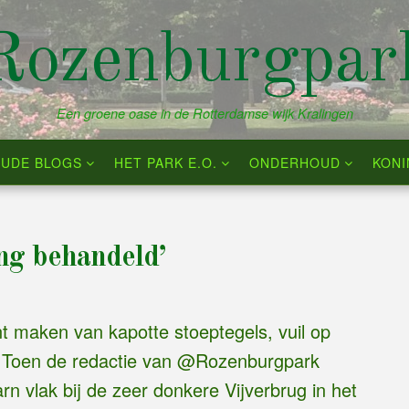
Rozenburgpar
Een groene oase in de Rotterdamse wijk Kralingen
UDE BLOGS
HET PARK E.O.
ONDERHOUD
KON
ng behandeld’
t maken van kapotte stoeptegels, vuil op
er. Toen de redactie van @Rozenburgpark
n vlak bij de zeer donkere Vijverbrug in het