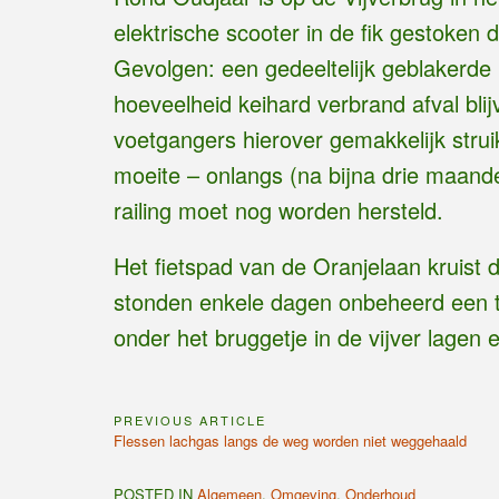
elektrische scooter in de fik gestoken
Gevolgen: een gedeeltelijk geblakerde 
hoeveelheid keihard verbrand afval blij
voetgangers hierover gemakkelijk struik
moeite – onlangs (na bijna drie maand
railing moet nog worden hersteld.
Het fietspad van de Oranjelaan kruist 
stonden enkele dagen onbeheerd een twe
onder het bruggetje in de vijver lagen
PREVIOUS ARTICLE
Bericht
Previous
Flessen lachgas langs de weg worden niet weggehaald
navigatie
Article:
POSTED IN
Algemeen
,
Omgeving
,
Onderhoud