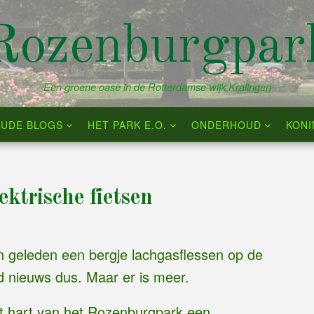
Rozenburgpar
Een groene oase in de Rotterdamse wijk Kralingen
UDE BLOGS
HET PARK E.O.
ONDERHOUD
KON
ektrische fietsen
n geleden een bergje lachgasflessen op de
 nieuws dus. Maar er is meer.
et hart van het Rozenburgpark een