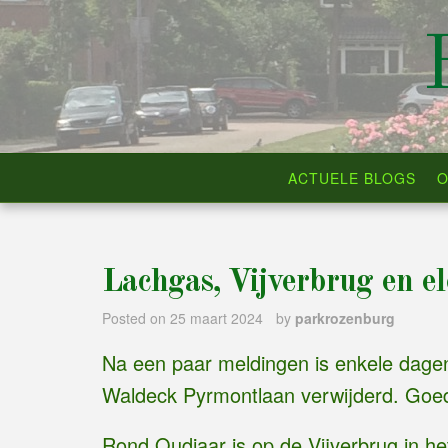
Skip
to
content
ACTUELE BLOGS
O
Lachgas, Vijverbrug en el
Posted on
25 maart 2024
by
parkrozenburg
Na een paar meldingen is enkele dage
Waldeck Pyrmontlaan verwijderd. Goed
Rond Oudjaar is op de Vijverbrug in h