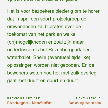
Het is voor bezoekers plezierig om te horen
dat in april een soort projectgroep de
omwonenden zal bijpraten over de
toekomst van het park en welke
(on)mogelijkheden er zoal zijn maar
ondertussen is het Rozenburgpark een
waterballet. Snelle (eventueel tijdelijke)
oplossingen worden niet geboden. En de
bewoners weten hoe het met zulk overleg
gaat: het duurt en duurt en duurt …
PREVIOUS ARTICLE
NEXT ARTICLE
Bericht
Previous
Next
Rozenburgpark = MooiWeerPark
Verlichting puik in orde
navigatie
Article:
Article: