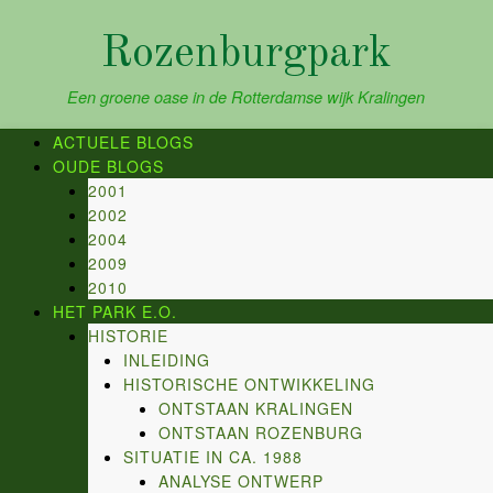
Skip
to
Rozenburgpark
content
Een groene oase in de Rotterdamse wijk Kralingen
ACTUELE BLOGS
OUDE BLOGS
2001
2002
2004
2009
2010
HET PARK E.O.
HISTORIE
INLEIDING
HISTORISCHE ONTWIKKELING
ONTSTAAN KRALINGEN
ONTSTAAN ROZENBURG
SITUATIE IN CA. 1988
ANALYSE ONTWERP