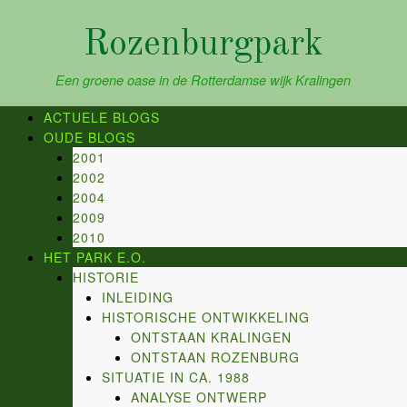
Skip
to
Rozenburgpark
content
Een groene oase in de Rotterdamse wijk Kralingen
ACTUELE BLOGS
OUDE BLOGS
2001
2002
2004
2009
2010
HET PARK E.O.
HISTORIE
INLEIDING
HISTORISCHE ONTWIKKELING
ONTSTAAN KRALINGEN
ONTSTAAN ROZENBURG
SITUATIE IN CA. 1988
ANALYSE ONTWERP