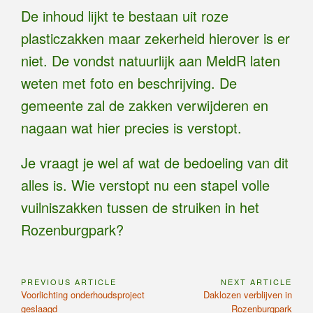
De inhoud lijkt te bestaan uit roze
plasticzakken maar zekerheid hierover is er
niet. De vondst natuurlijk aan MeldR laten
weten met foto en beschrijving. De
gemeente zal de zakken verwijderen en
nagaan wat hier precies is verstopt.
Je vraagt je wel af wat de bedoeling van dit
alles is. Wie verstopt nu een stapel volle
vuilniszakken tussen de struiken in het
Rozenburgpark?
PREVIOUS ARTICLE
NEXT ARTICLE
Bericht
Previous
Next
Voorlichting onderhoudsproject
Daklozen verblijven in
navigatie
Article:
Article:
geslaagd
Rozenburgpark