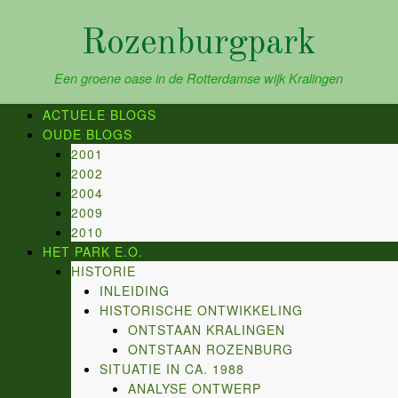
Skip
to
Rozenburgpark
content
Een groene oase in de Rotterdamse wijk Kralingen
ACTUELE BLOGS
OUDE BLOGS
2001
2002
2004
2009
2010
HET PARK E.O.
HISTORIE
INLEIDING
HISTORISCHE ONTWIKKELING
ONTSTAAN KRALINGEN
ONTSTAAN ROZENBURG
SITUATIE IN CA. 1988
ANALYSE ONTWERP