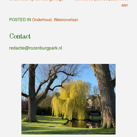
navigatie
Article:
Article:
aan
POSTED IN
Onderhoud
,
Wateroverlast
Contact
redactie@rozenburgpark.nl